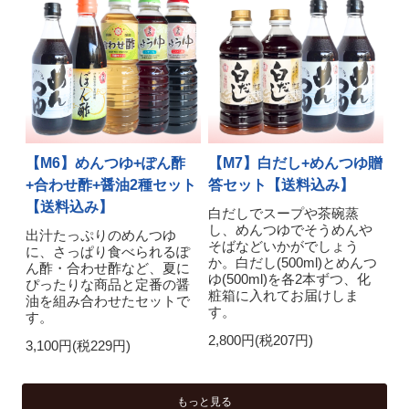
【M6】めんつゆ+ぽん酢
【M7】白だし+めんつゆ贈
+合わせ酢+醤油2種セット
答セット【送料込み】
【送料込み】
白だしでスープや茶碗蒸
し、めんつゆでそうめんや
出汁たっぷりのめんつゆ
そばなどいかがでしょう
に、さっぱり食べられるぽ
か。白だし(500ml)とめんつ
ん酢・合わせ酢など、夏に
ゆ(500ml)を各2本ずつ、化
ぴったりな商品と定番の醤
粧箱に入れてお届けしま
油を組み合わせたセットで
す。
す。
2,800円(税207円)
3,100円(税229円)
もっと見る