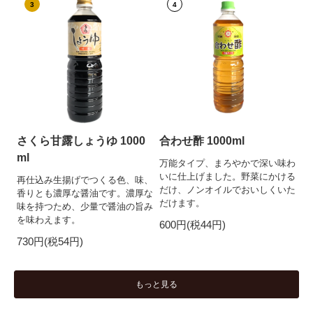
3
4
さくら甘露しょうゆ 1000
合わせ酢 1000ml
ml
万能タイプ、まろやかで深い味わ
いに仕上げました。野菜にかける
再仕込み生揚げでつくる色、味、
だけ、ノンオイルでおいしくいた
香りとも濃厚な醤油です。濃厚な
だけます。
味を持つため、少量で醤油の旨み
を味わえます。
600円(税44円)
730円(税54円)
もっと見る