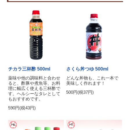
チカラ三杯酢 500ml
さくら丼つゆ 500ml
薬味や他の調味料と合わせ
どんな丼物も、これ一本で
ると、酢豚や煮魚等、お料
美味しく作れます！
理に幅広く使える三杯酢で
500円(税37円)
す。ヘルシーなタレとして
もおすすめです。
590円(税43円)