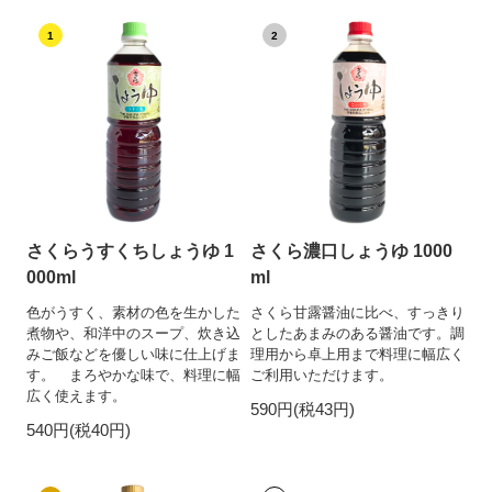
1
2
さくらうすくちしょうゆ 1
さくら濃口しょうゆ 1000
000ml
ml
色がうすく、素材の色を生かした
さくら甘露醤油に比べ、すっきり
煮物や、和洋中のスープ、炊き込
としたあまみのある醤油です。調
みご飯などを優しい味に仕上げま
理用から卓上用まで料理に幅広く
す。 まろやかな味で、料理に幅
ご利用いただけます。
広く使えます。
590円(税43円)
540円(税40円)