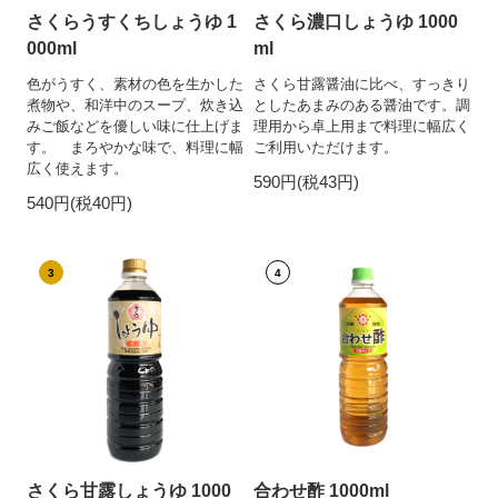
さくらうすくちしょうゆ 1
さくら濃口しょうゆ 1000
000ml
ml
色がうすく、素材の色を生かした
さくら甘露醤油に比べ、すっきり
煮物や、和洋中のスープ、炊き込
としたあまみのある醤油です。調
みご飯などを優しい味に仕上げま
理用から卓上用まで料理に幅広く
す。 まろやかな味で、料理に幅
ご利用いただけます。
広く使えます。
590円(税43円)
540円(税40円)
3
4
さくら甘露しょうゆ 1000
合わせ酢 1000ml