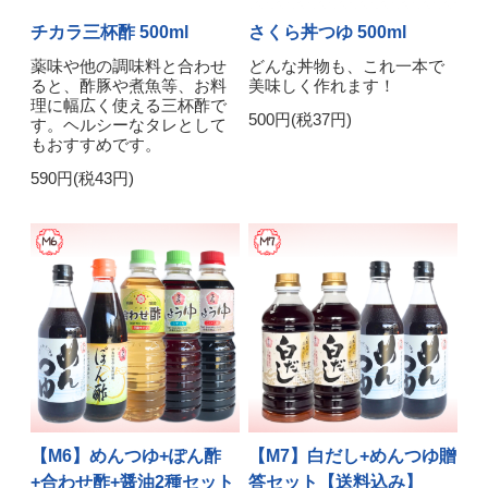
チカラ三杯酢 500ml
さくら丼つゆ 500ml
薬味や他の調味料と合わせ
どんな丼物も、これ一本で
ると、酢豚や煮魚等、お料
美味しく作れます！
理に幅広く使える三杯酢で
500円(税37円)
す。ヘルシーなタレとして
もおすすめです。
590円(税43円)
【M6】めんつゆ+ぽん酢
【M7】白だし+めんつゆ贈
+合わせ酢+醤油2種セット
答セット【送料込み】