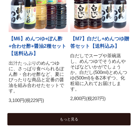
【M6】めんつゆ+ぽん酢
【M7】白だし+めんつゆ贈
+合わせ酢+醤油2種セット
答セット【送料込み】
【送料込み】
白だしでスープや茶碗蒸
し、めんつゆでそうめんや
出汁たっぷりのめんつゆ
そばなどいかがでしょう
に、さっぱり食べられるぽ
か。白だし(500ml)とめんつ
ん酢・合わせ酢など、夏に
ゆ(500ml)を各2本ずつ、化
ぴったりな商品と定番の醤
粧箱に入れてお届けしま
油を組み合わせたセットで
す。
す。
2,800円(税207円)
3,100円(税229円)
もっと見る