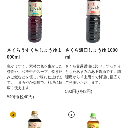
さくらうすくちしょうゆ 1
さくら濃口しょうゆ 1000
000ml
ml
色がうすく、素材の色を生かした
さくら甘露醤油に比べ、すっきり
煮物や、和洋中のスープ、炊き込
としたあまみのある醤油です。調
みご飯などを優しい味に仕上げま
理用から卓上用まで料理に幅広く
す。 まろやかな味で、料理に幅
ご利用いただけます。
広く使えます。
590円(税43円)
540円(税40円)
3
4