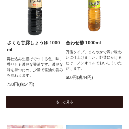
さくら甘露しょうゆ 1000
合わせ酢 1000ml
ml
万能タイプ、まろやかで深い味わ
いに仕上げました。野菜にかける
再仕込み生揚げでつくる色、味、
だけ、ノンオイルでおいしくいた
香りとも濃厚な醤油です。濃厚な
だけます。
味を持つため、少量で醤油の旨み
を味わえます。
600円(税44円)
730円(税54円)
もっと見る