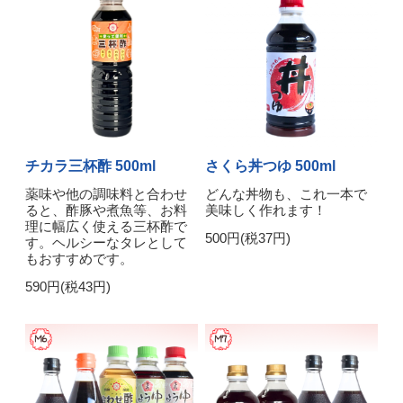
チカラ三杯酢 500ml
さくら丼つゆ 500ml
薬味や他の調味料と合わせ
どんな丼物も、これ一本で
ると、酢豚や煮魚等、お料
美味しく作れます！
理に幅広く使える三杯酢で
500円(税37円)
す。ヘルシーなタレとして
もおすすめです。
590円(税43円)