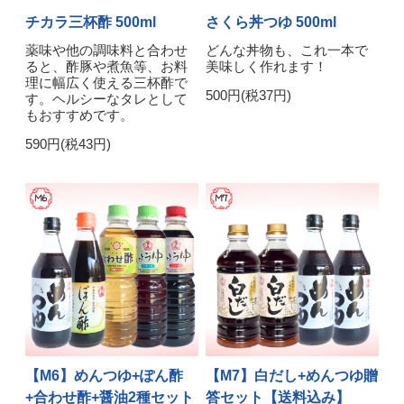
チカラ三杯酢 500ml
さくら丼つゆ 500ml
薬味や他の調味料と合わせ
どんな丼物も、これ一本で
ると、酢豚や煮魚等、お料
美味しく作れます！
理に幅広く使える三杯酢で
500円(税37円)
す。ヘルシーなタレとして
もおすすめです。
590円(税43円)
【M6】めんつゆ+ぽん酢
【M7】白だし+めんつゆ贈
+合わせ酢+醤油2種セット
答セット【送料込み】