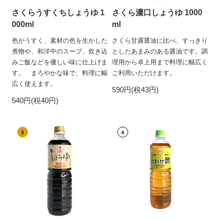
さくらうすくちしょうゆ 1
さくら濃口しょうゆ 1000
000ml
ml
色がうすく、素材の色を生かした
さくら甘露醤油に比べ、すっきり
煮物や、和洋中のスープ、炊き込
としたあまみのある醤油です。調
みご飯などを優しい味に仕上げま
理用から卓上用まで料理に幅広く
す。 まろやかな味で、料理に幅
ご利用いただけます。
広く使えます。
590円(税43円)
540円(税40円)
3
4